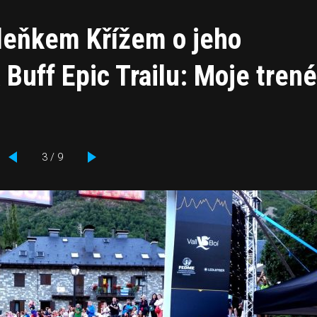
deňkem Křížem o jeho
Buff Epic Trailu: Moje tren
3 / 9