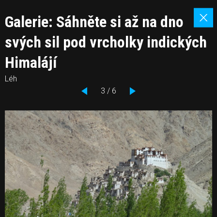
Galerie: Sáhněte si až na dno
svých sil pod vrcholky indických
Himalájí
Léh
3 / 6