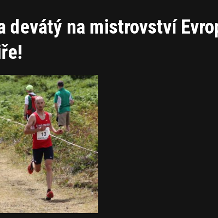
a devátý na mistrovství Evro
ře!