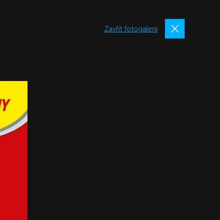
Zavřít fotogalerii