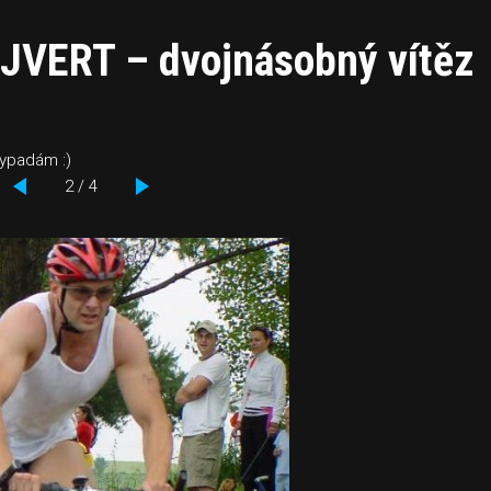
JVERT – dvojnásobný vítěz
evypadám :)
2 / 4