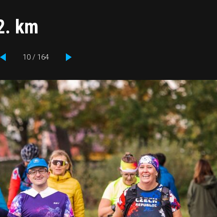
2. km
10 / 164