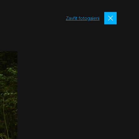
Zavřít fotogalerii