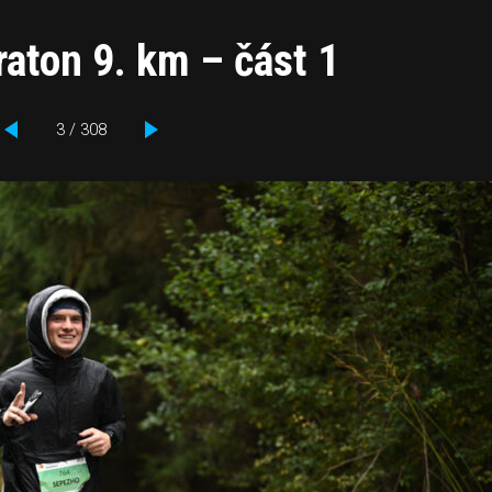
aton 9. km – část 1
3 / 308