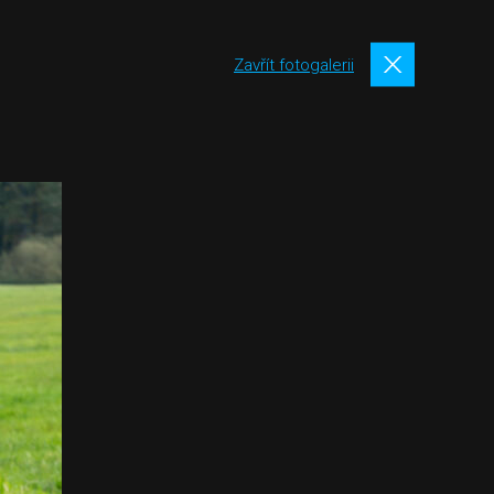
Zavřít fotogalerii