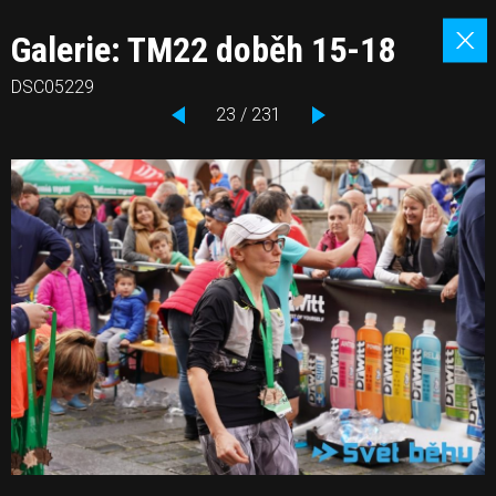
Galerie: TM22 doběh 15-18
DSC05229
23 / 231