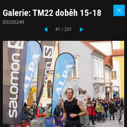
Galerie: TM22 doběh 15-18
DSC05249
41 / 231