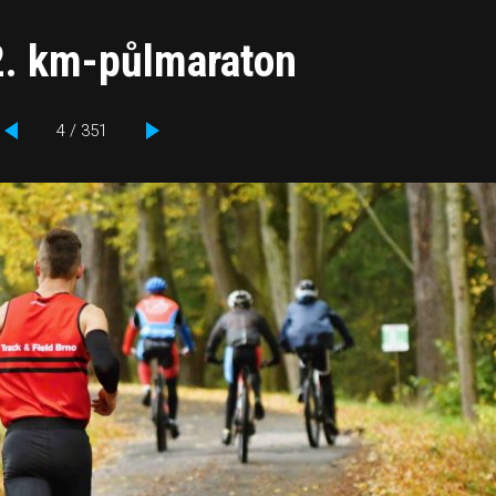
 2. km-půlmaraton
4 / 351