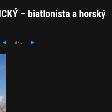
KÝ – biatlonista a horský
3 / 5