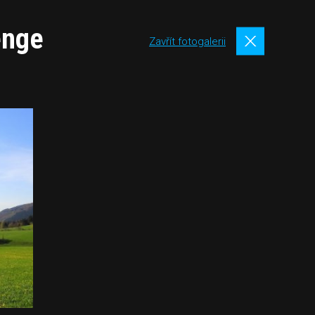
enge
Zavřít fotogalerii