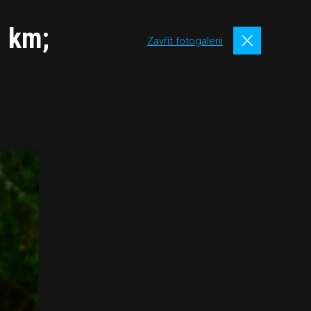
. km;
Zavřít fotogalerii