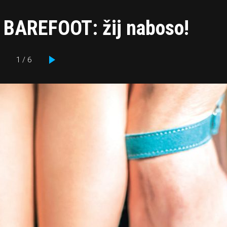
y BAREFOOT: žij naboso!
1 / 6