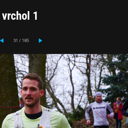
 vrchol 1
31 / 185