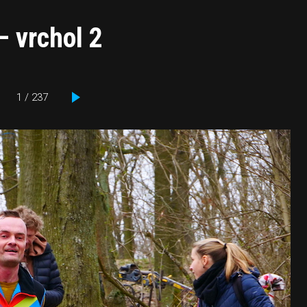
– vrchol 2
1 / 237