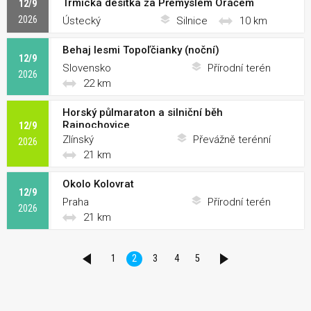
Trmická desítka za Přemyslem Oráčem
12/9
2026
Ústecký
Silnice
10 km
Behaj lesmi Topoľčianky (noční)
12/9
Slovensko
Přírodní terén
2026
22 km
Horský půlmaraton a silniční běh
Rajnochovice
12/9
Zlínský
Převážně terénní
2026
21 km
Okolo Kolovrat
12/9
Praha
Přírodní terén
2026
21 km
1
2
3
4
5
PŘEDCHOZÍ
DALŠÍ