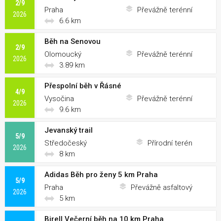
2/9
Praha
Převážně terénní
2026
6.6 km
Běh na Senovou
2/9
Olomoucký
Převážně terénní
2026
3.89 km
Přespolní běh v Řásné
4/9
Vysočina
Převážně terénní
2026
9.6 km
Jevanský trail
5/9
Středočeský
Přírodní terén
2026
8 km
Adidas Běh pro ženy 5 km Praha
5/9
Praha
Převážně asfaltový
2026
5 km
Birell Večerní běh na 10 km Praha