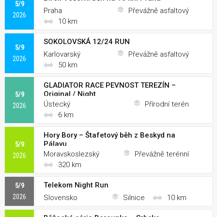
5/9
Praha
Převážně asfaltový
2026
10 km
SOKOLOVSKÁ 12/24 RUN
5/9
Karlovarský
Převážně asfaltový
2026
50 km
GLADIATOR RACE PEVNOST TEREZÍN –
Original / Night
5/9
Ústecký
Přírodní terén
2026
6 km
Hory Bory – Štafetový běh z Beskyd na
Pálavu
5/9
Moravskoslezský
Převážně terénní
2026
320 km
Telekom Night Run
5/9
2026
Slovensko
Silnice
10 km