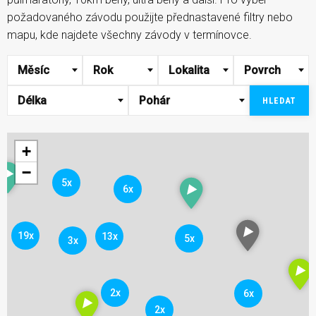
požadovaného závodu použijte přednastavené filtry nebo
mapu, kde najdete všechny závody v termínovce.
Měsíc
Rok
Lokalita
Povrch
Délka
Pohár
HLEDAT
+
−
5x
6x
19x
13x
5x
3x
2x
6x
2x