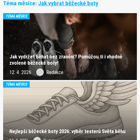
Téma měsíce:
Jak vybrat běžecké boty
TÉMA MĚSÍCE
Jak vydržet běhat bez zranění? Pomůžou ti i vhodně
zvolené běžecké boty!
12. 4. 2026
Redakce
TÉMA MĚSÍCE
Nejlepší běžecké boty 2026: výběr testerů Světa běhu