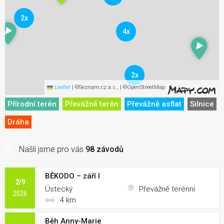
2x
4x
2x
Leaflet
|
©Seznam.cz a.s., | ©OpenStreetMap
Přírodní terén
Převážně terén
Převážně asflat
Silnice
Dráha
Našli jsme pro vás
98 závodů
BĚKODO – září I
2/9
Ústecký
Převážně terénní
2026
4 km
Běh Anny-Marie