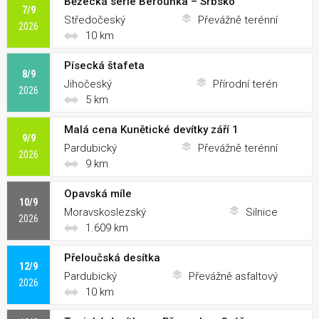
Běžecká série Berounka – Srbsko
7/9
Středočeský
Převážně terénní
2026
10 km
Písecká štafeta
8/9
Jihočeský
Přírodní terén
2026
5 km
Malá cena Kunětické devítky září 1
9/9
Pardubický
Převážně terénní
2026
9 km
Opavská míle
10/9
Moravskoslezský
Silnice
2026
1.609 km
Přeloučská desítka
12/9
Pardubický
Převážně asfaltový
2026
10 km