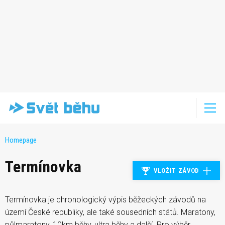
Homepage
Termínovka
VLOŽIT ZÁVOD
Termínovka je chronologický výpis běžeckých závodů na
území České republiky, ale také sousedních států. Maratony,
půlmaratony, 10km běhy, ultra běhy a další. Pro výběr