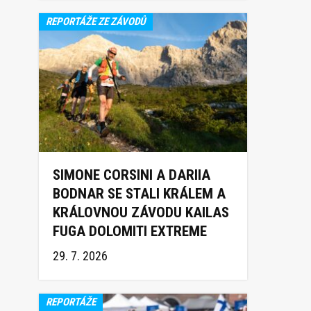
REPORTÁŽE ZE ZÁVODŮ
SIMONE CORSINI A DARIIA
BODNAR SE STALI KRÁLEM A
KRÁLOVNOU ZÁVODU KAILAS
FUGA DOLOMITI EXTREME
TRAIL 2026
29. 7. 2026
REPORTÁŽE