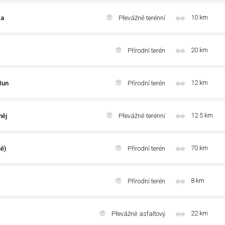
10 km
ka
Převážně terénní
20 km
Přírodní terén
12 km
Run
Přírodní terén
12.5 km
měj
Převážně terénní
70 km
ě)
Přírodní terén
8 km
Přírodní terén
22 km
Převážně asfaltový