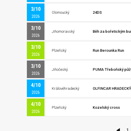
3/10
Olomoucký
24DS
2026
3/10
Jihomoravský
Běh za bořetickým b
2026
3/10
Plzeňský
Run Berounka Run
2026
3/10
Jihočeský
PUMA Třeboňský půl/
2026
4/10
Královéhradecký
OLFINCAR HRADECK
2026
4/10
Plzeňský
Kozelský cross
2026
1