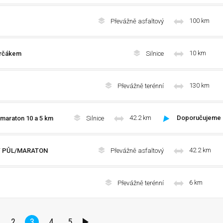
100 km
Převážně asfaltový
10 km
určákem
Silnice
130 km
Převážně terénní
42.2 km
Doporučujeme
maraton 10 a 5 km
Silnice
42.2 km
Ý PŮL/MARATON
Převážně asfaltový
6 km
Převážně terénní
2
3
4
5