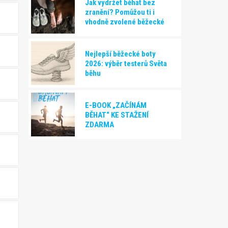
Jak vydržet běhat bez
zranění? Pomůžou ti i
vhodně zvolené běžecké
boty!
Nejlepší běžecké boty
2026: výběr testerů Světa
běhu
E-BOOK „ZAČÍNÁM
BĚHAT“ KE STAŽENÍ
ZDARMA