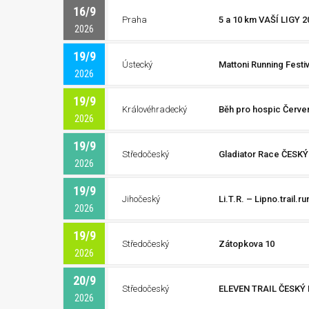
16/9
Praha
5 a 10 km VAŠÍ LIGY 20
2026
19/9
Ústecký
Mattoni Running Festi
2026
19/9
Královéhradecký
Běh pro hospic Červe
2026
19/9
Středočeský
Gladiator Race ČESKÝ
2026
19/9
Jihočeský
Li.T.R. – Lipno.trail.ru
2026
19/9
Středočeský
Zátopkova 10
2026
20/9
Středočeský
ELEVEN TRAIL ČESKÝ
2026