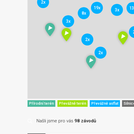
2x
19x
13
3x
8x
3x
2x
2x
Přírodní terén
Převážně terén
Převážně asflat
Silnic
Našli jsme pro vás
98 závodů