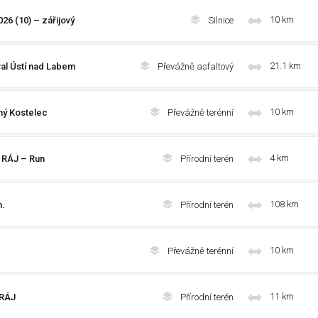
10 km
26 (10) – zářijový
Silnice
21.1 km
val Ústí nad Labem
Převážně asfaltový
10 km
ný Kostelec
Převážně terénní
4 km
 RÁJ – Run
Přírodní terén
108 km
n.
Přírodní terén
10 km
Převážně terénní
11 km
 RÁJ
Přírodní terén