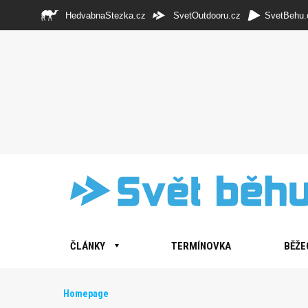
HedvabnaStezka.cz
SvetOutdooru.cz
SvetBehu.
ČLÁNKY
TERMÍNOVKA
BĚŽE
Homepage