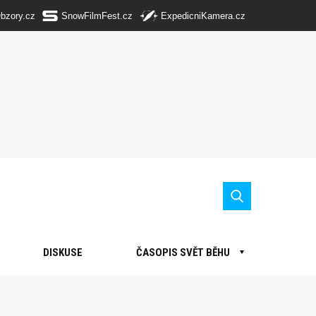
Obzory.cz
SnowFilmFest.cz
ExpedicniKamera.cz
DISKUSE
ČASOPIS SVĚT BĚHU