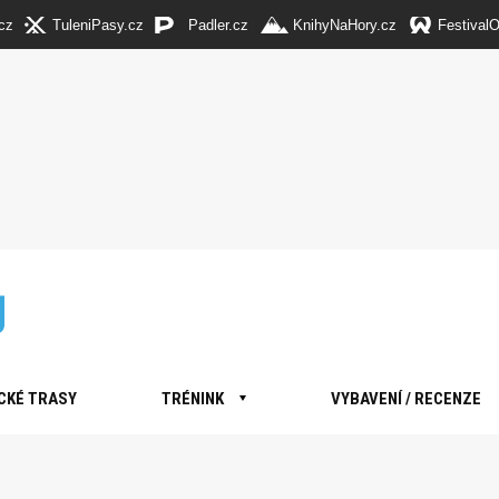
cz
TuleniPasy.cz
Padler.cz
KnihyNaHory.cz
Festival
CKÉ TRASY
TRÉNINK
VYBAVENÍ / RECENZE