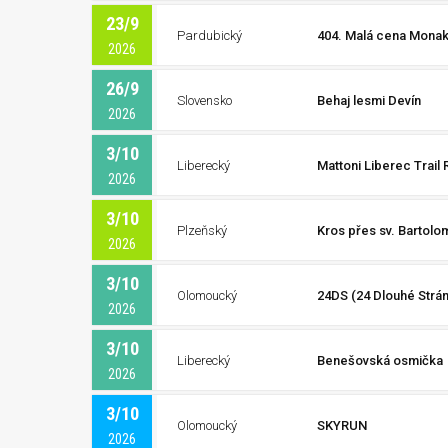
23/9
Pardubický
404. Malá cena Mona
2026
26/9
Slovensko
Behaj lesmi Devín
2026
3/10
Liberecký
Mattoni Liberec Trail 
2026
3/10
Plzeňský
Kros přes sv. Bartolo
2026
3/10
Olomoucký
24DS (24 Dlouhé Strán
2026
3/10
Liberecký
Benešovská osmička
2026
3/10
Olomoucký
SKYRUN
2026