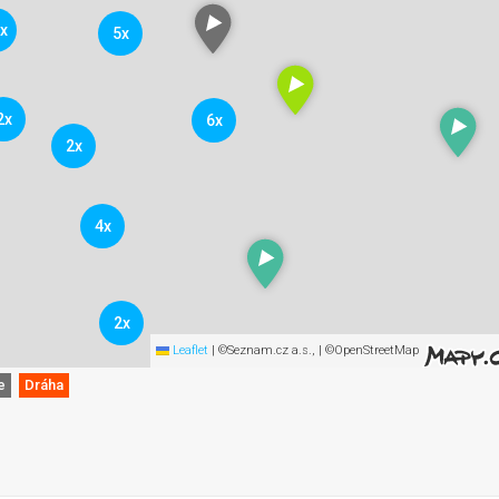
x
5x
2x
6x
2x
4x
2x
Leaflet
|
©Seznam.cz a.s., | ©OpenStreetMap
e
Dráha