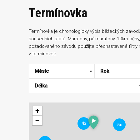
Termínovka
Termínovka je chronologický výpis běžeckých závodů
sousedních států. Maratony, půlmaratony, 10km běhy, u
požadovaného závodu použijte přednastavené filtry
v termínovce.
Měsíc
Rok
Délka
+
−
4x
5x