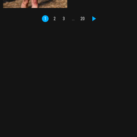
1
2
3
…
20
DALŠÍ