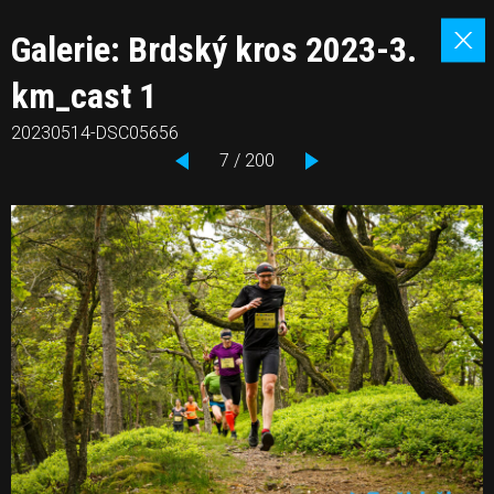
Galerie: Brdský kros 2023-3.
km_cast 1
20230514-DSC05656
7 / 200