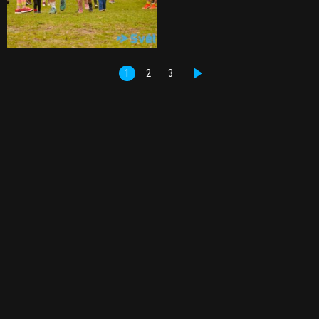
1
2
3
DALŠÍ