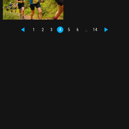
1
2
3
4
5
6
…
14
PŘEDCHOZÍ
DALŠÍ