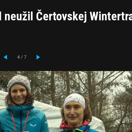
l neužil Čertovskej Wintertra
4 / 7