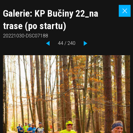
Galerie: KP Bučiny 22_na
trase (po startu)
20221030-DSC07188
44 / 240