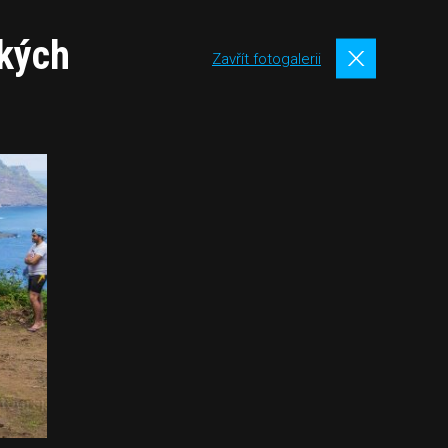
ských
Zavřít fotogalerii