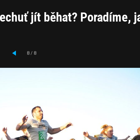
echuť jít běhat? Poradíme, j
8 / 8