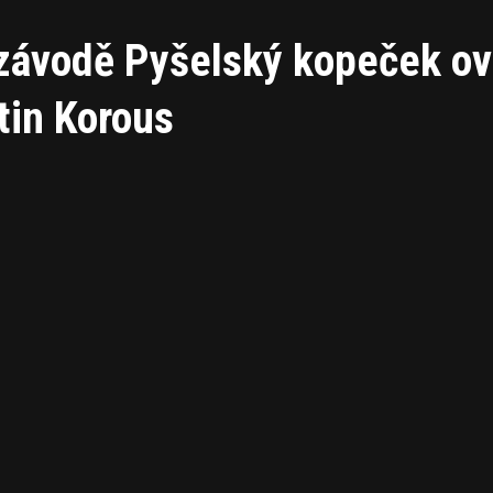
v závodě Pyšelský kopeček ov
tin Korous