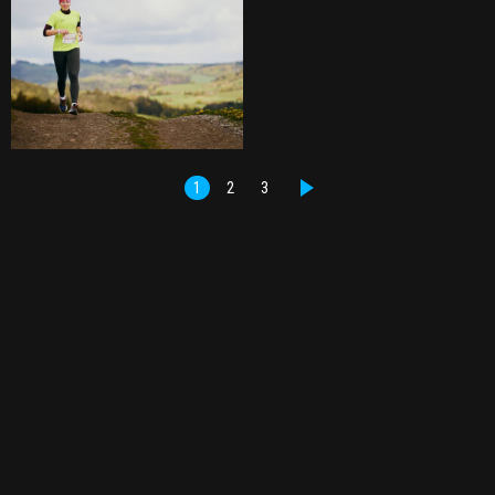
1
2
3
DALŠÍ