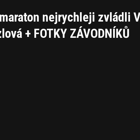
araton nejrychleji zvládli V
zlová + FOTKY ZÁVODNÍKŮ