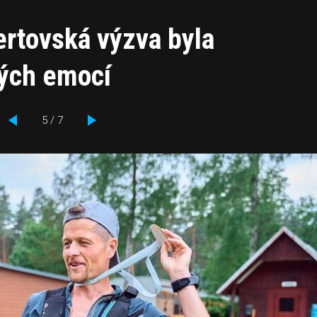
ertovská výzva byla
ných emocí
5 / 7