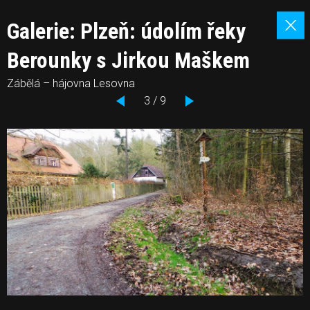
Galerie: Plzeň: údolím řeky
Berounky s Jirkou Maškem
Zábělá – hájovna Lesovna
3 / 9