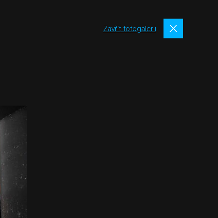
Zavřít fotogalerii