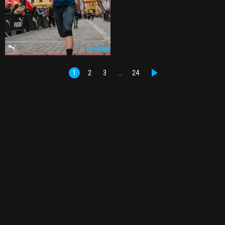
1
2
3
…
24
DALŠÍ