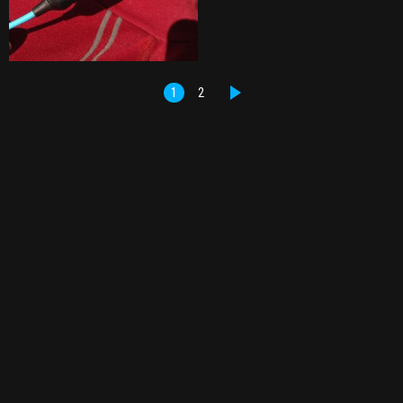
1
2
DALŠÍ