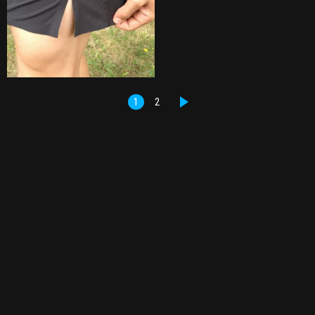
1
2
DALŠÍ