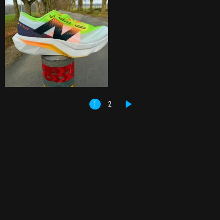
1
2
DALŠÍ