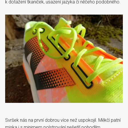
k dotažení tkaniček, usazení jazyka či něčeho podobného.
Svršek nás na první dobrou více než uspokojil. Měkčí patní
miska i s minimem polstrování nešetří pohodlím.