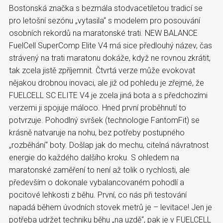
Bostonská značka s bezmála stodvacetiletou tradicí se
pro letošní sezónu „vytasila“ s modelem pro posouvání
osobních rekordů na maratonské trati. NEW BALANCE
FuelCell SuperComp Elite V4 má sice předlouhý název, čas
strávený na trati maratonu dokáže, když ne rovnou zkrátit,
tak zcela jistě zpříjemnit. Čtvrtá verze může evokovat
nějakou drobnou inovaci, ale již od pohledu je zřejmé, že
FUELCELL SC ELITE V4 je zcela jiná bota a s předchozími
verzemi ji spojuje máloco. Hned první proběhnutí to
potvrzuje. Pohodlný svršek (technologie FantomFit) se
krásně natvaruje na nohu, bez potřeby postupného
„rozběhání“ boty. Došlap jak do mechu, citelná návratnost
energie do každého dalšího kroku. S ohledem na
maratonské zaměření to není až tolik o rychlosti, ale
především o dokonale vybalancovaném pohodlí a
pocitové lehkosti z běhu. První, co nás při testování
napadá během úvodních stovek metrů je – levitace! Jen je
potřeba udržet techniku běhu „na uzdě“, pak je v FUELCELL