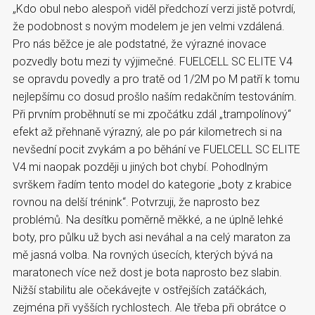
„Kdo obul nebo alespoň viděl předchozí verzi jistě potvrdí,
že podobnost s novým modelem je jen velmi vzdálená.
Pro nás běžce je ale podstatné, že výrazné inovace
pozvedly botu mezi ty výjimečné. FUELCELL SC ELITE V4
se opravdu povedly a pro tratě od 1/2M po M patří k tomu
nejlepšímu co dosud prošlo naším redakčním testováním.
Při prvním proběhnutí se mi zpočátku zdál „trampolínový“
efekt až přehnaně výrazný, ale po pár kilometrech si na
nevšední pocit zvykám a po běhání ve FUELCELL SC ELITE
V4 mi naopak později u jiných bot chybí. Pohodlným
svrškem řadím tento model do kategorie „boty z krabice
rovnou na delší trénink“. Potvrzuji, že naprosto bez
problémů. Na desítku poměrně měkké, a ne úplně lehké
boty, pro půlku už bych asi neváhal a na celý maraton za
mě jasná volba. Na rovných úsecích, kterých bývá na
maratonech více než dost je bota naprosto bez slabin.
Nižší stabilitu ale očekávejte v ostřejších zatáčkách,
zejména při vyšších rychlostech. Ale třeba při obrátce o