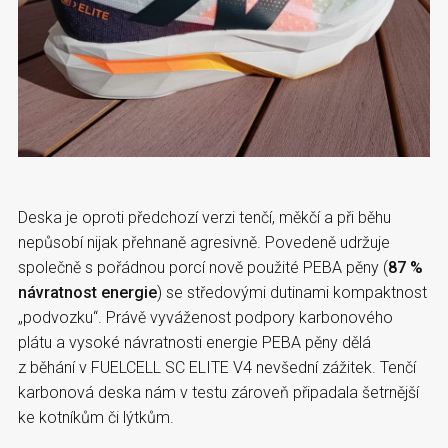
Deska je oproti předchozí verzi tenčí, měkčí a při běhu
nepůsobí nijak přehnaně agresivně. Povedeně udržuje
společně s pořádnou porcí nově použité PEBA pěny (
87 %
návratnost energie
) se středovými dutinami kompaktnost
„podvozku“. Právě vyváženost podpory karbonového
plátu a vysoké návratnosti energie PEBA pěny dělá
z běhání v FUELCELL SC ELITE V4 nevšední zážitek. Tenčí
karbonová deska nám v testu zároveň připadala šetrnější
ke kotníkům či lýtkům.