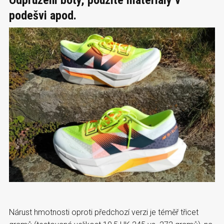
podešvi apod.
Nárust hmotnosti oproti předchozí verzi je téměř třicet