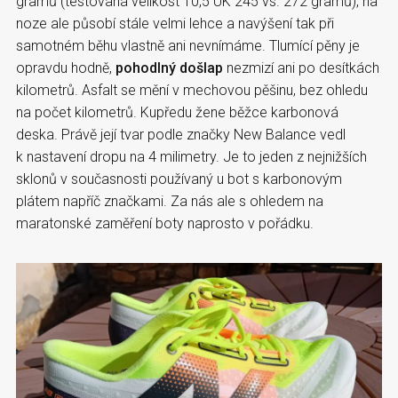
gramů (testovaná velikost 10,5 UK 245 vs. 272 gramů), na
noze ale působí stále velmi lehce a navýšení tak při
samotném běhu vlastně ani nevnímáme. Tlumící pěny je
opravdu hodně,
pohodlný došlap
nezmizí ani po desítkách
kilometrů. Asfalt se mění v mechovou pěšinu, bez ohledu
na počet kilometrů. Kupředu žene běžce karbonová
deska. Právě její tvar podle značky New Balance vedl
k nastavení dropu na 4 milimetry. Je to jeden z nejnižších
sklonů v současnosti používaný u bot s karbonovým
plátem napříč značkami. Za nás ale s ohledem na
maratonské zaměření boty naprosto v pořádku.