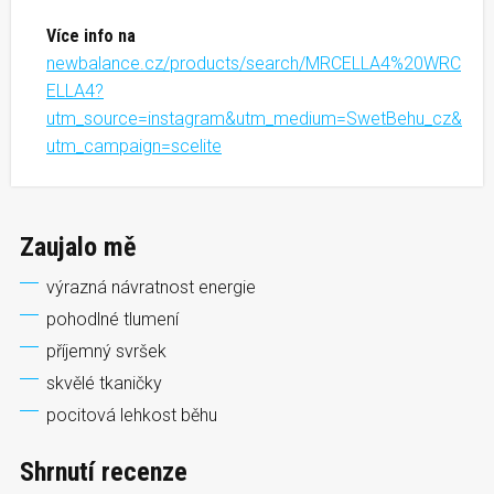
Více info na
newbalance.cz/products/search/MRCELLA4%20WRC
ELLA4?
utm_source=instagram&utm_medium=SwetBehu_cz&
utm_campaign=scelite
Zaujalo mě
výrazná návratnost energie
pohodlné tlumení
příjemný svršek
skvělé tkaničky
pocitová lehkost běhu
Shrnutí recenze