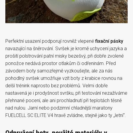
Perfektní usazení podporují rovněž vlepené
fixační pásky
navazující na šněrování. Svršek je kromě uchycení jazyka a
prošití polstrování patní misky bezešvý, při dobře zvolené
ponožce nedává prostor otlakům či odřeninám. Před
závodem boty samozřejmě vyzkoušejte, ale za nás
pohodlný svršek umožňuje vzít boty z krabice rovnou na
delší trénink naprosto bez problémů. Velmi dobře
nastavená je i prodyšnost svršku, při testování nezažíváme
přehnané pocení, ale ani prochladnutí při teplotách těsně
nad nulou. Jarní nebo podzimní chladnější maratony
FUELCELL SC ELITE V4 hravě zvládne, stejně jako ty „letní“.
Odpružení boty, použité materiály v