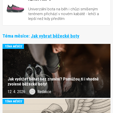
Univerzální bota na běh i chůzi smíšeným
terénem přichází v novém kabátě - lehčí a
lepší než kdy předtím
Téma měsíce:
Jak vybrat běžecké boty
TÉMA MĚSÍCE
Jak vydržet běhat bez zranění? Pomůžou ti i vhodně
zvolené běžecké boty!
12. 4. 2026
Redakce
TÉMA MĚSÍCE