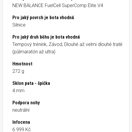
NEW BALANCE FuelCell SuperComp Elite V4
Pro jaký povrch je bota vhodná
Silnice
Pro jaký druh běhu je bota vhodná
Tempový trénink, Závod, Dlouhé až velmi dlouhé tratě
(půlmaratón až ultra)
Hmotnost
272 g
Sklon pata - špička
4 mm
Podpora nohy
neutrální
Infocena
6.999 Kč