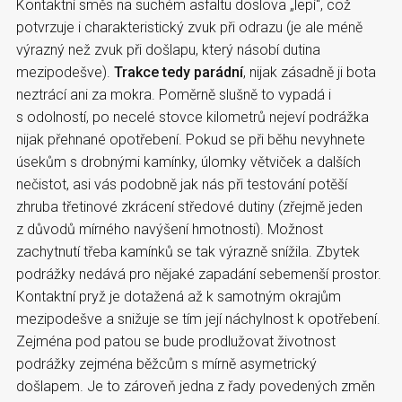
Kontaktní směs na suchém asfaltu doslova „lepí“, což
potvrzuje i charakteristický zvuk při odrazu (je ale méně
výrazný než zvuk při došlapu, který násobí dutina
mezipodešve).
Trakce tedy parádní
, nijak zásadně ji bota
neztrácí ani za mokra. Poměrně slušně to vypadá i
s odolností, po necelé stovce kilometrů nejeví podrážka
nijak přehnané opotřebení. Pokud se při běhu nevyhnete
úsekům s drobnými kamínky, úlomky větviček a dalších
nečistot, asi vás podobně jak nás při testování potěší
zhruba třetinové zkrácení středové dutiny (zřejmě jeden
z důvodů mírného navýšení hmotnosti). Možnost
zachytnutí třeba kamínků se tak výrazně snížila. Zbytek
podrážky nedává pro nějaké zapadání sebemenší prostor.
Kontaktní pryž je dotažená až k samotným okrajům
mezipodešve a snižuje se tím její náchylnost k opotřebení.
Zejména pod patou se bude prodlužovat životnost
podrážky zejména běžcům s mírně asymetrický
došlapem. Je to zároveň jedna z řady povedených změn