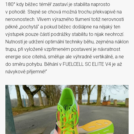
180° kdy běžec téměř zastaví je stabilita naprosto
v pohodě. Stejně se chová možná trochu překvapivě na
nerovnostech. Vlivem výrazného tlumení totiž nerovnosti
pěkně „pochytá“ a pokud běžec došlápne na nějaký ten
výstupek pouze částí podrážky stabilitu to nijak neohrozí.
Nutností je udržení optimální techniky běhu, zejména náklon
trupu, při vyloženě vzpřímeném postavení je návratnost
energie sice citelná, směřuje ale výhradně vertikálně, a ne
do směru pohybu. Běhání v FUELCELL SC ELITE V4 je až
návykově příjemné!“