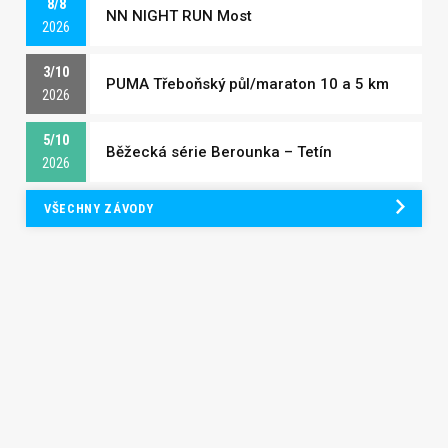
8/8
NN NIGHT RUN Most
2026
3/10
PUMA Třeboňský půl/maraton 10 a 5 km
2026
5/10
Běžecká série Berounka – Tetín
2026
VŠECHNY ZÁVODY