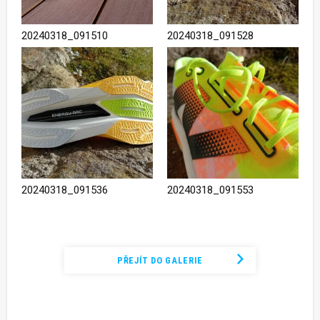
20240318_091510
20240318_091528
20240318_091536
20240318_091553
Podívejte se na kompletní fotogalerii
PŘEJÍT DO GALERIE