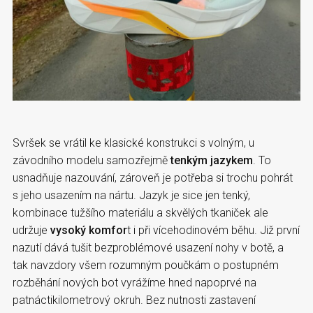
Svršek se vrátil ke klasické konstrukci s volným, u
závodního modelu samozřejmě
tenkým jazykem
. To
usnadňuje nazouvání, zároveň je potřeba si trochu pohrát
s jeho usazením na nártu. Jazyk je sice jen tenký,
kombinace tužšího materiálu a skvělých tkaniček ale
udržuje
vysoký komfor
t i při vícehodinovém běhu. Již první
nazutí dává tušit bezproblémové usazení nohy v botě, a
tak navzdory všem rozumným poučkám o postupném
rozběhání nových bot vyrážíme hned napoprvé na
patnáctikilometrový okruh. Bez nutnosti zastavení