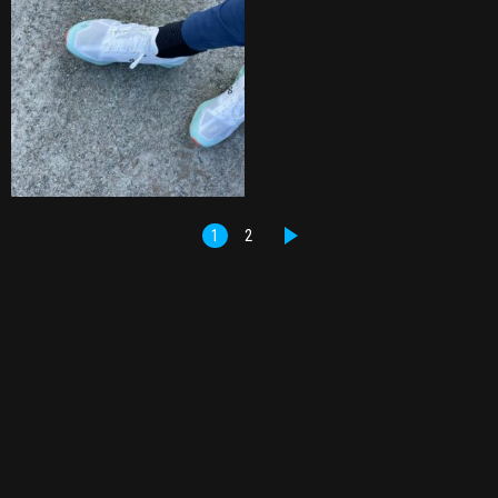
1
2
DALŠÍ