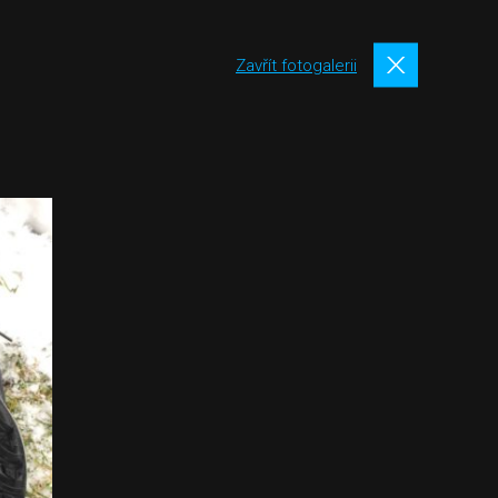
Zavřít fotogalerii