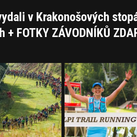
vydali v Krakonošových stop
Groh + FOTKY ZÁVODNÍKŮ ZD