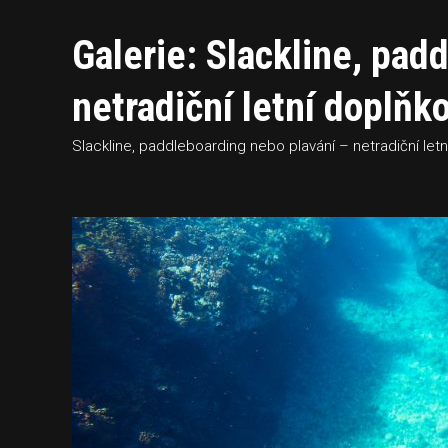
Galerie: Slackline, pad
netradiční letní doplňk
Slackline, paddleboarding nebo plavání – netradiční let