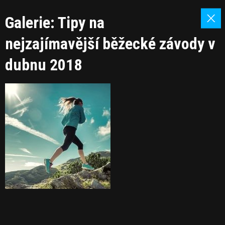
Galerie: Tipy na
nejzajímavější běžecké závody v
dubnu 2018