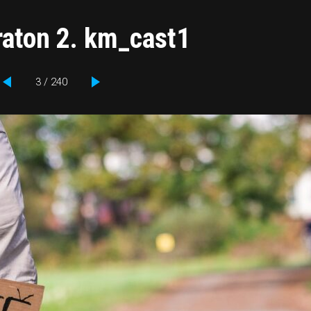
raton 2. km_cast1
3 / 240