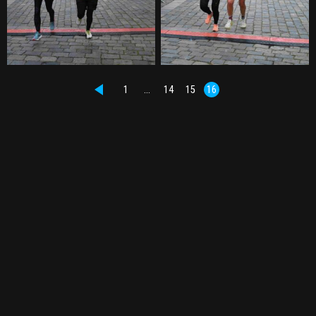
1
…
14
15
16
PŘEDCHOZÍ