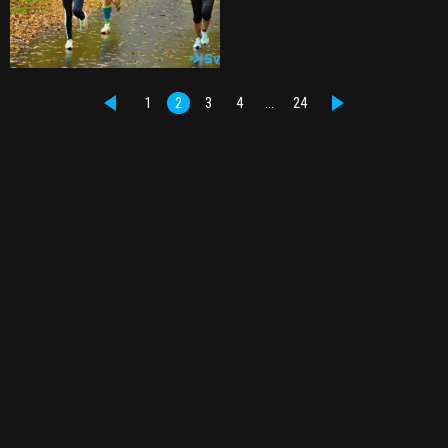
1
2
3
4
…
24
PŘEDCHOZÍ
DALŠÍ