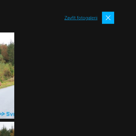
Zavřít fotogalerii