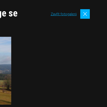
ge se
Zavřít fotogalerii