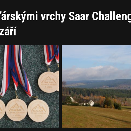
ďárskými vrchy Saar Challen
září