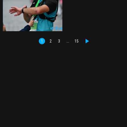
1
2
3
…
15
DALŠÍ