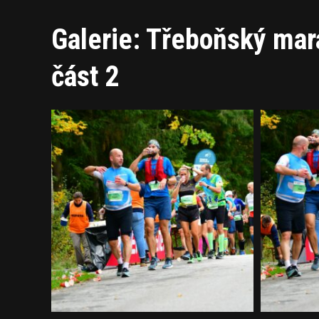
Galerie: Třeboňský ma
část 2